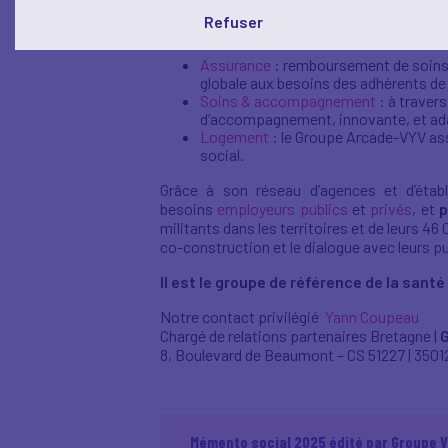
considère la santé comme un tout, il agit s
Refuser
complémentaires :
Assurance
: remboursement de soins,
globale aux besoins des adhérents de
Soins & accompagnement
: à travers
d’accompagnement, innovante, et ad
Logement
: le Groupe Arcade-VYV asso
social.
Grâce à son réseau d’agences et d’éta
besoins
employeurs publics
et
privés
, et
p
militants dans les territoires et de leurs 46
co-construction et le dialogue avec leurs pub
Il est le groupe de référence de la santé
Notre contact privilégié
Yann Coupeau
Chargé de relations partenaires Bretagne |
G
8, Boulevard de Beaumont – CS 51227 | 350
Mémento social 2025 édité par Groupe 