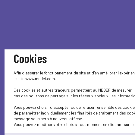
Cookies
LFSS 2026 : 
Afin d'assurer le fonctionnement du site et d'en améliorer l'expéri
le site www.medef.com.
Ces cookies et autres traceurs permettent au MEDEF de mesurer l'au
Mutuelle
cas des boutons de partage sur les réseaux sociaux, les information
Vous pouvez choisir d'accepter ou de refuser l'ensemble des cookies
de paramétrer individuellement les finalités de traitement des cook
HARMONIE MUTUELLE, NOTRE PARTE
message vous sera à nouveau affiché..
Vous pouvez modifier votre choix à tout moment en cliquant sur le 
Premier acteur mutualiste de santé e