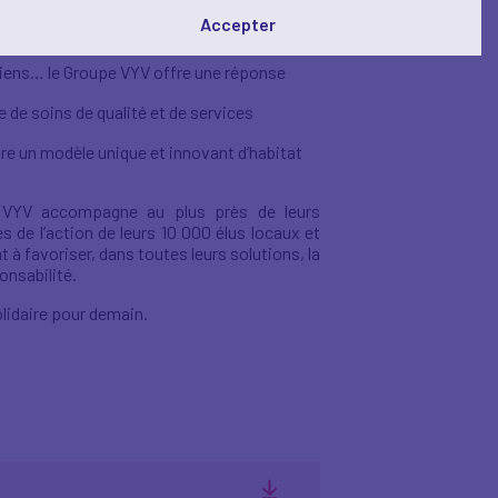
 est le seul groupe à associer trois métiers
Accepter
biens… le Groupe VYV offre une réponse
e de soins de qualité et de services
ire un modèle unique et innovant d’habitat
VYV accompagne au plus près de leurs
es de l’action de leurs 10 000 élus locaux et
 à favoriser, dans toutes leurs solutions, la
onsabilité.
olidaire pour demain.