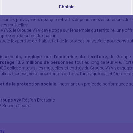
ur la majorité des facteurs qui impactent la santé. Pour ce faire, il
Choisir
 santé, prévoyance, épargne retraite, dépendance, assurances de 
 ses mutuelles
 VYV3, le Groupe VYV développe sur l’ensemble du territoire, une offr
aptée aux besoins de chacun.
cie l’expertise de l’habitat et de la protection sociale pour constru
blissements,
déployé sur l’ensemble du territoire,
le Groupe 
rotège 10,5 millions de personnes
tout au long de leur vie. Fort
 000 collaborateurs, les mutuelles et entités du Groupe VYV s’engagent
lics, l’accessibilité pour toutes et tous, l’ancrage local et l’éco-resp
 et de la protection sociale
, incarnant un projet de performance s
roupe vyv
Région Bretagne
12 Rennes Cedex
VYV