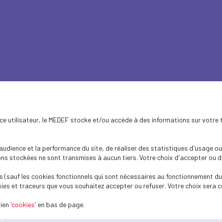
découvrez le guide 
ence utilisateur, le MEDEF stocke et/ou accède à des informations sur votre 
dience et la performance du site, de réaliser des statistiques d'usage ou 
s stockées ne sont transmises à aucun tiers. Votre choix d'accepter ou de 
 (sauf les cookies fonctionnels qui sont nécessaires au fonctionnement du 
ies et traceurs que vous souhaitez accepter ou refuser. Votre choix sera c
NAIRE OFFFICIEL DEPUIS 2018
lien
'cookies'
en bas de page.
t de protection sociale en France
, le Groupe VYV agit pour ren