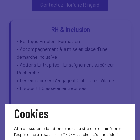
Contactez Floriane Ringard
RH & Inclusion
• Politique Emploi - Formation
• Accompagnement à la mise en place d'une
démarche inclusive
• Actions Entreprise - Enseignement supérieur -
Recherche
• Les entreprises s'engagent Club Ille-et-Vilaine
• Dispositif Classe en entreprises
Cookies
Contactez Sabrina Chantepie
Afin d'assurer le fonctionnement du site et d'en améliorer
l'expérience utilisateur, le MEDEF stocke et/ou accède à