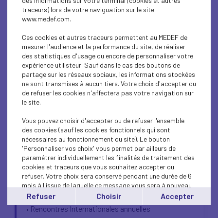
des informations sur votre terminal (cookies et autres
traceurs) lors de votre naviguation sur le site
Santé Sécurité
www.medef.com.
Environnement Energie
Ces cookies et autres traceurs permettent au MEDEF de
Conseils individualisés
•
mesurer l'audience et la performance du site, de réaliser
des statistiques d'usage ou encore de personnaliser votre
• Ateliers thématiques entre opérationnels
expérience utilisteur. Sauf dans le cas des boutons de
• Journées de prévention
partage sur les réseaux sociaux, les informations stockées
• Veille réglementaire mensuelle
ne sont transmises à aucun tiers. Votre choix d'accepter ou
de refuser les cookies n'affectera pas votre navigation sur
le site.
Vous pouvez choisir d'accepter ou de refuser l'ensemble
des cookies (sauf les cookies fonctionnels qui sont
Contactez Matthieu Bathedou
nécessaires au fonctionnement du site). Le bouton
'Personnaliser vos choix' vous permet par ailleurs de
paramétrer individuellement les finalités de traitement des
cookies et traceurs que vous souhaitez accepter ou
refuser. Votre choix sera conservé pendant une durée de 6
mois à l'issue de laquelle ce message vous sera à nouveau
International
affiché..
Refuser
Choisir
Accepter
Vous pouvez modifier votre choix à tout moment en
Rencontres Internationales annuelles
•
cliquant sur le lien
'cookies'
en bas de page.