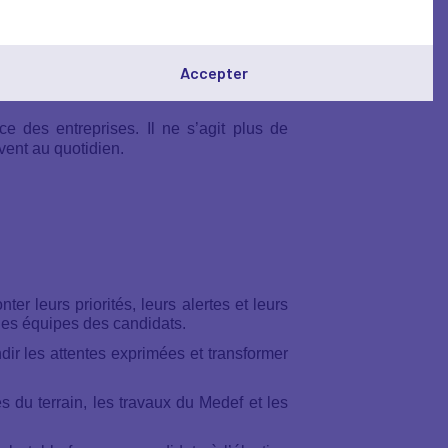
Accepter
e, tout en continuant à entraver celles et
ce des entreprises. Il ne s’agit plus de
ivent au quotidien.
er leurs priorités, leurs alertes et leurs
les équipes des candidats.
dir les attentes exprimées et transformer
du terrain, les travaux du Medef et les