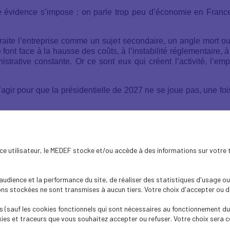
ne évidence s’impose : on parle trop peu d’économie en Franc
raite l’entreprise comme un sujet secondaire, un angle mort ou
font face à la hausse des coûts, à l’instabilité réglementaire, 
trative constante. Or ce sont eux qui créent l’activité, l’emp
’agir pour que la présidentielle de 2027 ne se joue pas, une foi
nale des chefs d’entreprise, lancée par le Medef du
15 avril a
 appelle les entrepreneurs d'Ille-et-Vilaine à se mobiliser 
ence utilisateur, le MEDEF stocke et/ou accède à des informations sur votre 
réel
dience et la performance du site, de réaliser des statistiques d'usage ou 
s stockées ne sont transmises à aucun tiers. Votre choix d'accepter ou de 
 (sauf les cookies fonctionnels qui sont nécessaires au fonctionnement du 
up de l’entreprise : qu’elle crée des emplois, qu’elle forme, in
ies et traceurs que vous souhaitez accepter ou refuser. Votre choix sera c
litique et la puissance publique continuent trop souvent à compliq