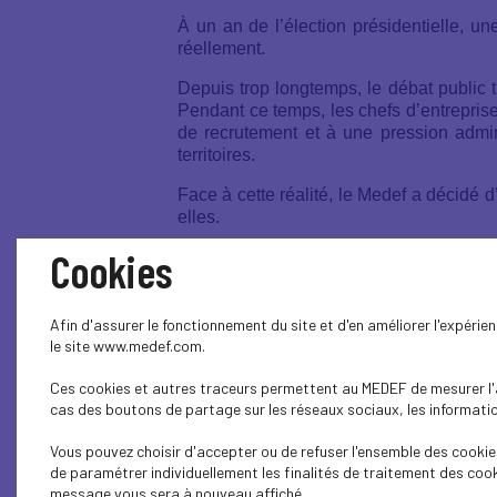
À un an de l’élection présidentielle, u
réellement.
Depuis trop longtemps, le débat public t
Pendant ce temps, les chefs d’entreprise 
de recrutement et à une pression adminis
territoires.
Face à cette réalité, le Medef a décidé d
elles.
Cookies
C’est le sens de la consultation natio
Challan Belval, Président du Medef
35,
Afin d'assurer le fonctionnement du site et d'en améliorer l'expéri
le site www.medef.com.
Assez de discours hors-sol, place au 
Ces cookies et autres traceurs permettent au MEDEF de mesurer l'au
cas des boutons de partage sur les réseaux sociaux, les information
Le décalage est devenu intenable.
Vous pouvez choisir d'accepter ou de refuser l'ensemble des cookies
D’un côté, les Français attendent beauco
de paramétrer individuellement les finalités de traitement des cook
les territoires. De l’autre, la sphère po
message vous sera à nouveau affiché..