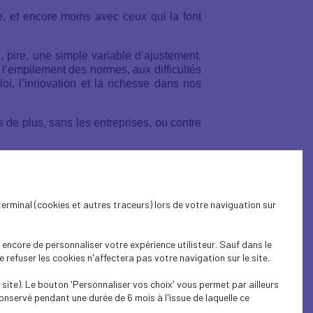
e, et encore moins avec ceux qui la font
, pire, une simple variable d’ajustement.
à l’empilement des normes, aux difficultés
loi, l’innovation et la richesse dans nos
s de plus, sans les entreprises, ou contre
u 15 juillet 2026
. À cette occasion,
Eric
massivement.
terminal (cookies et autres traceurs) lors de votre naviguation sur
encore de personnaliser votre expérience utilisteur. Sauf dans le
refuser les cookies n'affectera pas votre navigation sur le site.
site). Le bouton 'Personnaliser vos choix' vous permet par ailleurs
vestisse, produise, innove et fasse vivre
onservé pendant une durée de 6 mois à l'issue de laquelle ce
uer la vie de ceux qui entreprennent, tout