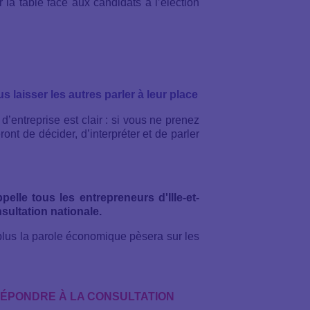
la table face aux candidats à l’élection
s laisser les autres parler à leur place
entreprise est clair : si vous ne prenez
ront de décider, d’interpréter et de parler
pelle tous les entrepreneurs d'Ille-et-
nsultation nationale.
, plus la parole économique pèsera sur les
RÉPONDRE À LA CONSULTATION