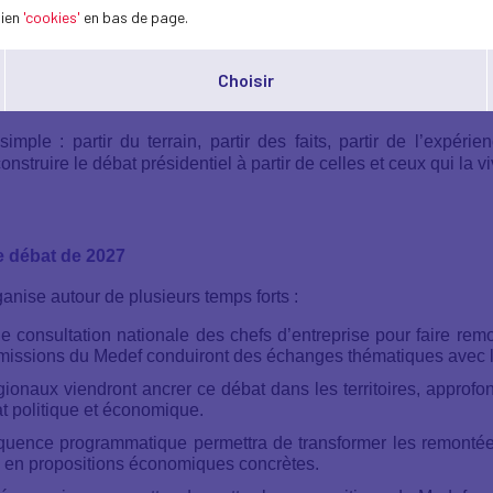
lien
'cookies'
en bas de page.
Choisir
’activité, plus d’emplois, plus d’industrie et plus de croissanc
e : partir du terrain, partir des faits, partir de l’expérien
struire le débat présidentiel à partir de celles et ceux qui la v
le débat de 2027
nise autour de plusieurs temps forts :
e consultation nationale des chefs d’entreprise pour faire remont
ommissions du Medef conduiront des échanges thématiques avec 
ionaux viendront ancrer ce débat dans les territoires, approfon
at politique et économique.
uence programmatique permettra de transformer les remontées 
x en propositions économiques concrètes.