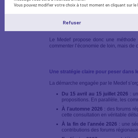
en prétendant les soutenir.
Vous pouvez modifier votre choix à tout moment en cliquant sur le 
Cette contradiction ne peut plus durer.
Refuser
On ne peut pas appeler de ses vœux plus d
ceux qui rendent tout cela possible.
Le Medef propose donc une méthode simpl
commenter l’économie de loin, mais de con
Une stratégie claire pour peser dans 
La démarche engagée par le Medef s’orga
Du 15 avril au 15 juillet 2026
: un
propositions. En parallèle, les c
À l’automne 2026
: des forums rég
cette consultation en véritable déb
À la fin de l’année 2026
: une séq
contributions des forums régionau