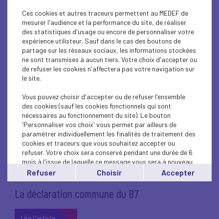
Ces cookies et autres traceurs permettent au MEDEF de
mesurer l'audience et la performance du site, de réaliser
des statistiques d'usage ou encore de personnaliser votre
expérience utilisteur. Sauf dans le cas des boutons de
29 juin 2026
ÉVÈNEMENTS
ÉCONOMIE
partage sur les réseaux sociaux, les informations stockées
ne sont transmises à aucun tiers. Votre choix d'accepter ou
de refuser les cookies n'affectera pas votre navigation sur
FEB 2026 - Une vie meilleure
le site.
Lire l'article
Vous pouvez choisir d'accepter ou de refuser l'ensemble
des cookies (sauf les cookies fonctionnels qui sont
nécessaires au fonctionnement du site). Le bouton
'Personnaliser vos choix' vous permet par ailleurs de
paramétrer individuellement les finalités de traitement des
cookies et traceurs que vous souhaitez accepter ou
25 juin 2026
INTERNATIONAL
EUROPE - BRUXELLES
refuser. Votre choix sera conservé pendant une durée de 6
mois à l'issue de laquelle ce message vous sera à nouveau
ÉCONOMIE
affiché..
Refuser
Choisir
Accepter
Vous pouvez modifier votre choix à tout moment en
cliquant sur le lien
'cookies'
en bas de page.
La déclaration commune du B7
Lire l'article