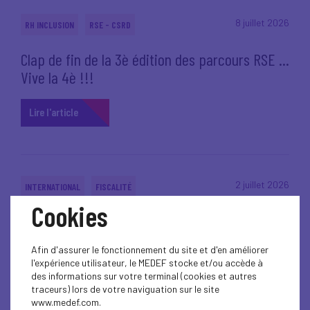
8 juillet 2026
RH INCLUSION
RSE - CSRD
Clap de fin de la 3è édition des parcours RSE ...
Vive la 4è !!!
Lire l'article
2 juillet 2026
INTERNATIONAL
FISCALITÉ
Cookies
LÉGISLATIF
ÉCONOMIE
Cartes sur table : ce que la France ne peut plus
Afin d'assurer le fonctionnement du site et d'en améliorer
l'expérience utilisateur, le MEDEF stocke et/ou accède à
ignorer
des informations sur votre terminal (cookies et autres
traceurs) lors de votre naviguation sur le site
Lire l'article
www.medef.com.