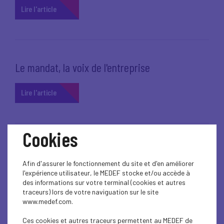
Lire l'article
Le mandat, la voix de l'entreprise
Lire l'article
Cookies
11 février 2026
ACCOMPAGNEMENT DU DIRIGEANT
Afin d'assurer le fonctionnement du site et d'en améliorer
S’engager pour toutes les entreprises d’Ille-et-
l'expérience utilisateur, le MEDEF stocke et/ou accède à
Vilaine
des informations sur votre terminal (cookies et autres
traceurs) lors de votre naviguation sur le site
www.medef.com.
Lire l'article
Ces cookies et autres traceurs permettent au MEDEF de