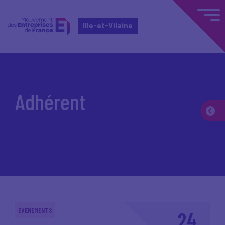
Ille-et-Vilaine
Accueil
Adhérent
Adhérent
ÉVÈNEMENTS
24