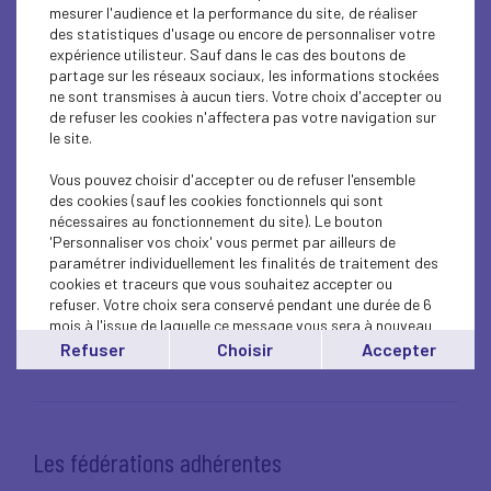
mesurer l'audience et la performance du site, de réaliser
des statistiques d'usage ou encore de personnaliser votre
expérience utilisteur. Sauf dans le cas des boutons de
partage sur les réseaux sociaux, les informations stockées
Adhérer
ne sont transmises à aucun tiers. Votre choix d'accepter ou
de refuser les cookies n'affectera pas votre navigation sur
le site.
Lire l'article
Vous pouvez choisir d'accepter ou de refuser l'ensemble
des cookies (sauf les cookies fonctionnels qui sont
nécessaires au fonctionnement du site). Le bouton
'Personnaliser vos choix' vous permet par ailleurs de
paramétrer individuellement les finalités de traitement des
Notre raison d'être
cookies et traceurs que vous souhaitez accepter ou
refuser. Votre choix sera conservé pendant une durée de 6
mois à l'issue de laquelle ce message vous sera à nouveau
Lire l'article
affiché..
Refuser
Choisir
Accepter
Vous pouvez modifier votre choix à tout moment en
cliquant sur le lien
'cookies'
en bas de page.
Les fédérations adhérentes